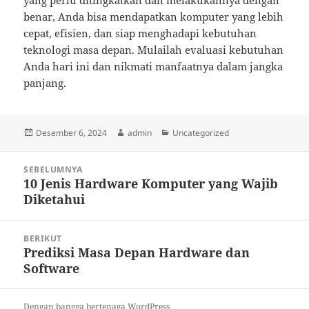
yang perlu ditingkatkan dan melakukannya dengan
benar, Anda bisa mendapatkan komputer yang lebih
cepat, efisien, dan siap menghadapi kebutuhan
teknologi masa depan. Mulailah evaluasi kebutuhan
Anda hari ini dan nikmati manfaatnya dalam jangka
panjang.
Diposkan
Penulis
Kategori
Desember 6, 2024
admin
Uncategorized
pada
Navigasi
SEBELUMNYA
pos
10 Jenis Hardware Komputer yang Wajib
Pos
Diketahui
sebelumnya:
BERIKUT
Prediksi Masa Depan Hardware dan
Pos
Software
berikutnya:
Dengan bangga bertenaga WordPress