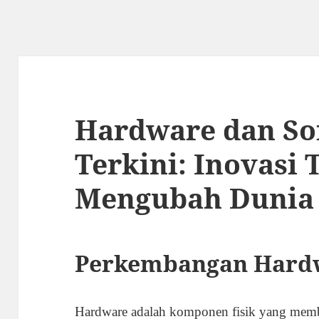
Hardware dan So
Terkini: Inovasi
Mengubah Dunia 
Perkembangan Hardw
Hardware adalah komponen fisik yang memben