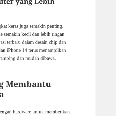
uter yang Lebih
ngkat keras juga semakin penting.
le semakin kecil dan lebih ringan
si terbaru dalam desain chip dan
 dan iPhone 14 terus menampilkan
 ramping dan mudah dibawa.
ng Membantu
a
 dengan hardware untuk memberikan