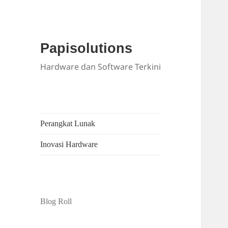
Papisolutions
Hardware dan Software Terkini
Perangkat Lunak
Inovasi Hardware
Blog Roll