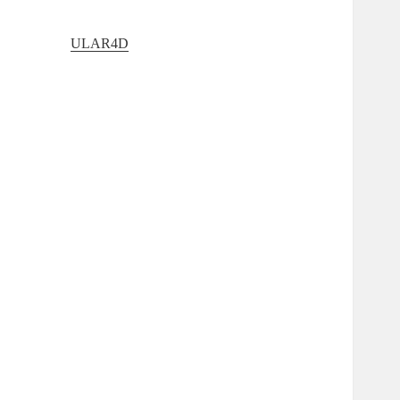
ULAR4D