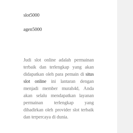
slot5000
agen5000
Judi slot online adalah permainan
terbaik dan terlengkap yang akan
didapatkan oleh para pemain di
situs
slot online
ini lantaran dengan
menjadi member murah4d, Anda
akan selalu mendapatkan layanan
permainan terlengkap yang
dihadirkan oleh provider slot terbaik
dan terpercaya di dunia.