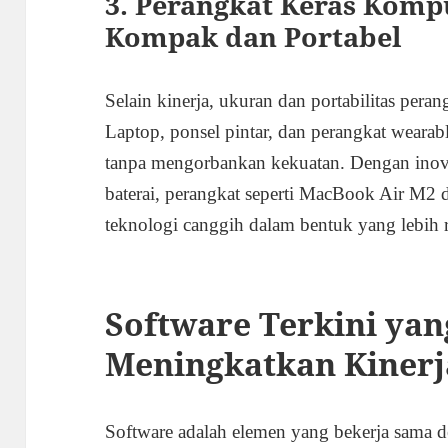
3. Perangkat Keras Komp
Kompak dan Portabel
Selain kinerja, ukuran dan portabilitas pera
Laptop, ponsel pintar, dan perangkat wearab
tanpa mengorbankan kekuatan. Dengan inova
baterai, perangkat seperti MacBook Air M2
teknologi canggih dalam bentuk yang lebih
Software Terkini ya
Meningkatkan Kinerj
Software adalah elemen yang bekerja sama